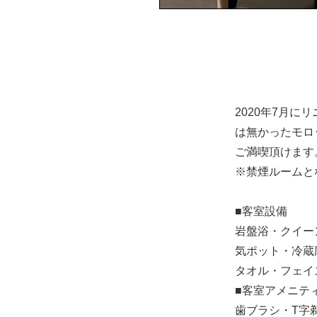
2020年7月
は無かったモロ
ご満喫頂けます
※禁煙ルームと
■客室設備
岩盤浴・クイー
気ポット・冷蔵
タオル・フェイ
■客室アメニテ
歯ブラシ・T字