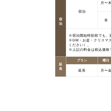
月〜
宿泊
宿
金
泊
※宿泊開始時刻前でも、
※GW・お盆・クリスマ
ください）。
※上記の料金は税込価格
プラン
曜日
延
長
延長
月〜