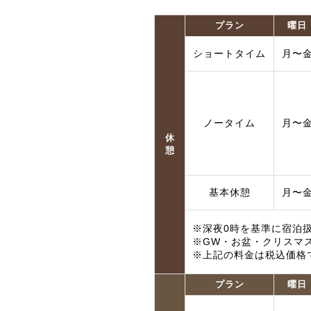
プラン
曜日
ショートタイム
月〜
ノータイム
月〜
休
憩
基本休憩
月〜
※深夜0時を基準に宿泊
※GW・お盆・クリスマ
※上記の料金は税込価格
プラン
曜日